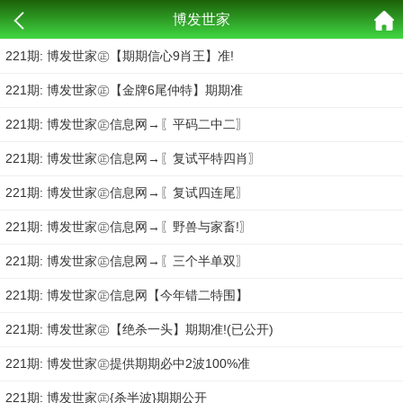
博发世家
221期: 博发世家㊣【期期信心9肖王】准!
221期: 博发世家㊣【金牌6尾仲特】期期准
221期: 博发世家㊣信息网→〖平码二中二〗
221期: 博发世家㊣信息网→〖复试平特四肖〗
221期: 博发世家㊣信息网→〖复试四连尾〗
221期: 博发世家㊣信息网→〖野兽与家畜!〗
221期: 博发世家㊣信息网→〖三个半单双〗
221期: 博发世家㊣信息网【今年错二特围】
221期: 博发世家㊣【绝杀一头】期期准!(已公开)
221期: 博发世家㊣提供期期必中2波100%准
221期: 博发世家㊣{杀半波}期期公开