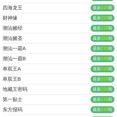
四海龙王
最新
220
期
财神缘
最新
220
期
潮汕赌经
最新
220
期
潮汕赌圣
最新
220
期
潮汕一霸A
最新
220
期
潮汕一霸B
最新
220
期
单双王A
最新
220
期
单双王B
最新
220
期
地藏王密码
最新
220
期
第一贴士
最新
220
期
东方报码
最新
220
期