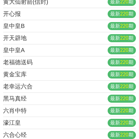
黄大仙射箭(信封)
最新
220
期
开心报
最新
220
期
皇中皇B
最新
220
期
开天辟地
最新
220
期
皇中皇A
最新
220
期
老福德送码
最新
220
期
黄金宝库
最新
220
期
老幸运六合
最新
220
期
黑马真经
最新
220
期
六肖中特
最新
220
期
濠江皇
最新
220
期
六合心经
最新
220
期