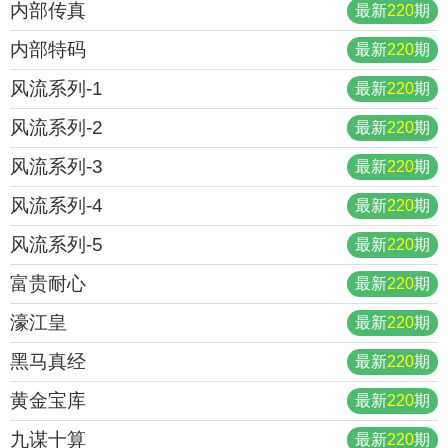
内部传真
最新
220
期
内部特码
最新
220
期
风流系列-1
最新
220
期
风流系列-2
最新
220
期
风流系列-3
最新
220
期
风流系列-4
最新
220
期
风流系列-5
最新
220
期
富贵耐心
最新
220
期
濠江皇
最新
220
期
黑马真经
最新
220
期
黄金宝库
最新
220
期
九谋十算
最新
220
期