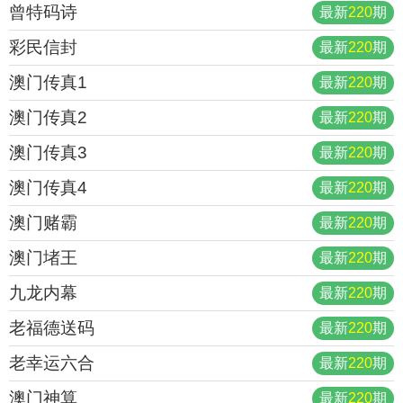
曾特码诗
最新
220
期
彩民信封
最新
220
期
澳门传真1
最新
220
期
澳门传真2
最新
220
期
澳门传真3
最新
220
期
澳门传真4
最新
220
期
澳门赌霸
最新
220
期
澳门堵王
最新
220
期
九龙内幕
最新
220
期
老福德送码
最新
220
期
老幸运六合
最新
220
期
澳门神算
最新
220
期