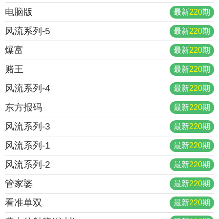
电脑版
最新
220
期
风流系列-5
最新
220
期
爆富
最新
220
期
赌王
最新
220
期
风流系列-4
最新
220
期
东方报码
最新
220
期
风流系列-3
最新
220
期
风流系列-1
最新
220
期
风流系列-2
最新
220
期
管家婆
最新
220
期
看准单双
最新
220
期