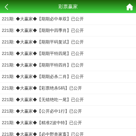
彩票赢家
221期: ◆大赢家◆【期期必中单双】已公开
221期: ◆大赢家◆【期期中四季肖】已公开
221期: ◆大赢家◆【期期平码复试】已公开
221期: ◆大赢家◆【期期平特四尾】已公开
221期: ◆大赢家◆【期期平特四肖】已公开
221期: ◆大赢家◆【期期必杀二肖】已公开
221期: ◆大赢家◆【彩票绝杀5码】已公开
221期: ◆大赢家◆【无错绝吃一尾】已公开
221期: ◆大赢家◆【公开必中1行】已公开
221期: ◆大赢家◆【精准2波中特】已公开
221期: ◆大赢家◆【必中野兽家畜】已公开