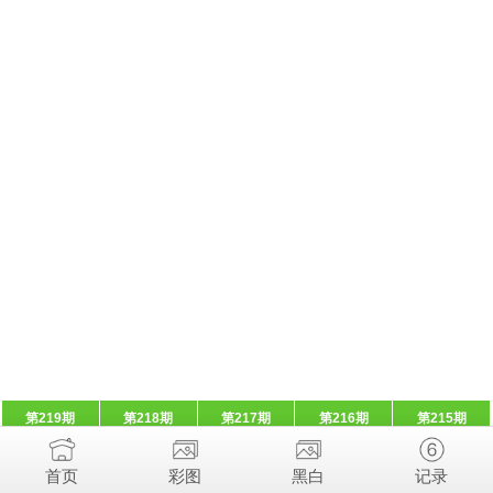
第219期
第218期
第217期
第216期
第215期
首页
彩图
黑白
记录