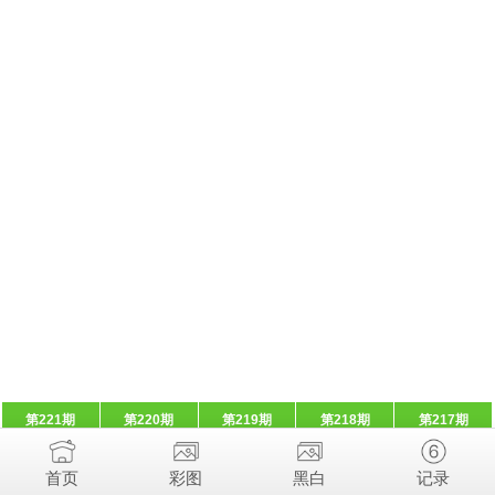
第221期
第220期
第219期
第218期
第217期
首页
彩图
黑白
记录