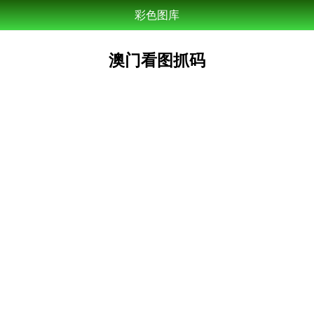
彩色图库
澳门看图抓码