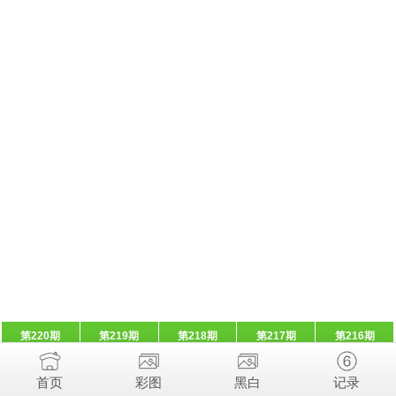
第220期
第219期
第218期
第217期
第216期
首页
彩图
黑白
记录