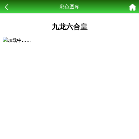
彩色图库
九龙六合皇