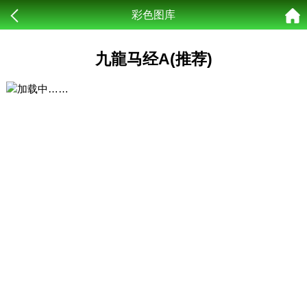
彩色图库
九龍马经A(推荐)