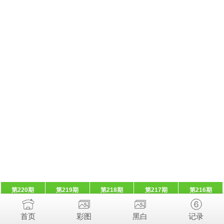
第220期
第219期
第218期
第217期
第216期
首页
彩图
黑白
记录