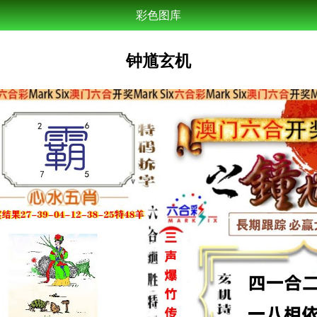
彩色图库
钟馗玄机