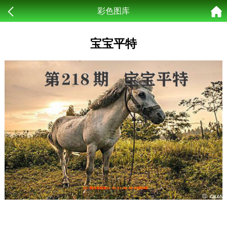
彩色图库
宝宝平特