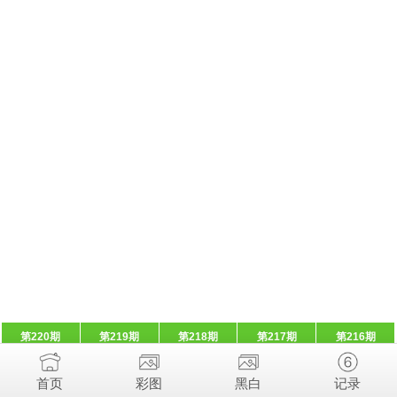
第220期
第219期
第218期
第217期
第216期
首页
彩图
黑白
记录