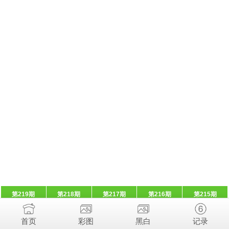
第219期
第218期
第217期
第216期
第215期
首页
彩图
黑白
记录