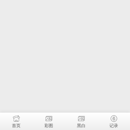
首页
彩图
黑白
记录