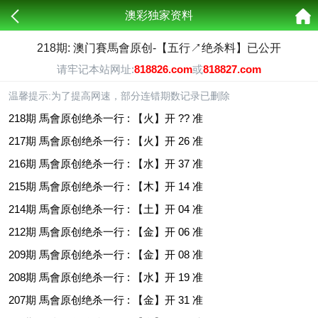
澳彩独家资料
218期: 澳门賽馬會原创-【五行↗绝杀料】已公开
请牢记本站网址:
818826.com
或
818827.com
温馨提示:为了提高网速，部分连错期数记录已删除
218期 馬會原创绝杀一行 : 【火】开 ?? 准
217期 馬會原创绝杀一行 : 【火】开 26 准
216期 馬會原创绝杀一行 : 【水】开 37 准
215期 馬會原创绝杀一行 : 【木】开 14 准
214期 馬會原创绝杀一行 : 【土】开 04 准
212期 馬會原创绝杀一行 : 【金】开 06 准
209期 馬會原创绝杀一行 : 【金】开 08 准
208期 馬會原创绝杀一行 : 【水】开 19 准
207期 馬會原创绝杀一行 : 【金】开 31 准