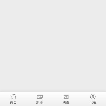
首页
彩图
黑白
记录