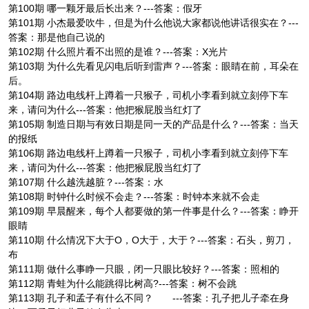
第100期 哪一颗牙最后长出来？---答案：假牙
第101期 小杰最爱吹牛，但是为什么他说大家都说他讲话很实在？---
答案：那是他自己说的
第102期 什么照片看不出照的是谁？---答案：X光片
第103期 为什么先看见闪电后听到雷声？---答案：眼睛在前，耳朵在
后。
第104期 路边电线杆上蹲着一只猴子，司机小李看到就立刻停下车
来，请问为什么---答案：他把猴屁股当红灯了
第105期 制造日期与有效日期是同一天的产品是什么？---答案：当天
的报纸
第106期 路边电线杆上蹲着一只猴子，司机小李看到就立刻停下车
来，请问为什么---答案：他把猴屁股当红灯了
第107期 什么越洗越脏？---答案：水
第108期 时钟什么时候不会走？---答案：时钟本来就不会走
第109期 早晨醒来，每个人都要做的第一件事是什么？---答案：睁开
眼睛
第110期 什么情况下大于O，O大于，大于？---答案：石头，剪刀，
布
第111期 做什么事睁一只眼，闭一只眼比较好？---答案：照相的
第112期 青蛙为什么能跳得比树高?---答案：树不会跳
第113期 孔子和孟子有什么不同？ ---答案：孔子把儿子牵在身