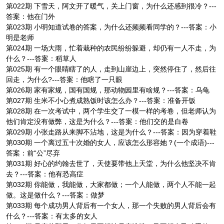
第022期 下雪天，阿文开了暖气，关上门窗，为什么还感到很冷？---
答案：他在门外
第023期 小明知道试卷的答案，为什么还频频看同学的？---答案：小
明是老师
第024期 一场大雨，忙着栽种的农民纷纷躲避，却仍有一人不走，为
什么？---答案：稻草人
第025期 有一个眼睛瞎了的人，走到山崖边上，突然停住了，然后往
回走，为什么?---答案：他瞎了一只眼
第026期 家有家规，国有国规，那动物园里有啥规？---答案：乌龟
第027期 生米不小心煮成熟饭时该怎么办？---答案：准备开饭
第028期 在一次考试中，两个学生交了一模一样的考卷，但老师认为
他们肯定没有做弊，这是为什么？---答案：他们交的是白卷
第029期 小张走路从来脚不沾地，这是为什么？---答案：因为穿着鞋
第030期 一个离过五十次婚的女人，应该怎么形容她？(一个成语)---
答案：前“公”尽弃
第031期 好心的约翰去世了，天使要带他上天堂，为什么他坚决不肯
去？---答案：他有恐高症
第032期 你能做，我能做，大家都做；一个人能做，两个人不能一起
做。这是做什么？---答案：做梦
第033期 每个成功男人背后有一个女人，那一个失败的男人背后会有
什么？---答案：有太多的女人