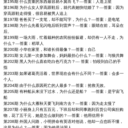
第195期 什么贵重的东西最容易不翼而飞？---答案：人造卫星
第196期 为什么女人穿高跟鞋后，就代表她快结婚了？---答案：因为
穿高跟鞋走得慢，很容易被男人追上
第197期 爸爸买了一支笔，却不能写字，为什么？---答案：是电笔
第198期 为什么先看见闪电后听到雷声？---答案：眼睛在前，耳朵在
后。
第199期 一场大雨，忙着栽种的农民纷纷躲避，却仍有一人不走，为
什么？---答案：稻草人
第200期 小华在家里，和谁长得最像？---答案：自己
第201期 女儿第一次参加舞会，妈妈最担心什么？---答案：与狼共舞
第202期 黑人为什么喜欢吃白色巧克力？--- 答案：怕咬到自己的手
指
第203期 如果诸葛亮活着，世界现在会有什么不同？---答案：会多一
个人。
第204期 由于什么原因死亡的人最多？---答案：抢救无效。
第205期 有种船从来没下过水，为什么还是船？ ---答案：是宇宙飞
船
第206期 为什么大雁秋天要飞到南方去？---答案：因为走太慢了
第207期 小丽身上只有五百元，下班后却和同事跑到百货公司疯狂购
物，花了五千元，她是怎么做到的？---答案：他用信用卡
第208期 外国人问路，小明拼命有英语对他说，他却一点也听不懂，
这是为什么？---答案：因为他是法国人