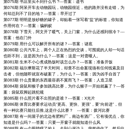
第075期 书店里买不到什么书 ?---答案：遗书
第076期 阿呆开车去动物园玩，动物园很近，他的路并没有走错，为
何却总到不了目的地？---答案：早开过了
第077期 明明是放砂糖的罐子，却贴着一张写着“盐”的标签，你知道
作用何在？---答案：骗蚂蚁
第078期 下雪天，阿文开了暖气，关上门窗，为什么还感到很冷？---
答案：他在门外
第079期 用什么可以解开所有的谜？---答案：谜底
第080期 公共汽车上，两个人正在热烈的交谈，可围观的人却一句话
也听不到，这是因为什么？---答案：这是一对聋哑人。
第081期 生米不小心煮成熟饭时该怎么办？---答案：准备开饭
第082期 福尔摩斯花了半天时间，却查不出命案现场有任何线索及目
击者，但他随即就宣布破案了，为什么？---答案：因为凶手自首了
第083期 什么贵重的东西最容易不翼而飞？---答案：人造卫星
第084期 袋鼠和猴子参加跳高比赛，为什么猴子一开始就赢了？---答
案：袋鼠双脚起跳犯规
第085期 什么照片看不出照的是谁？---答案：X光片
第086期 体育比赛要求运动员“更高、更快、更强”，要“向前进”，但
有一种比赛只能往后推,这是什么比赛？ ---答案：拨河比赛
第087期 有一间屋子的北边有肥料厂，南边有酒厂，它有项优点，你
知道是什么吗？---答案：只要一开窗子就能知道什么风
第088期 有一个眼睛瞎了的人，走到山崖边上，突然停住了，然后往