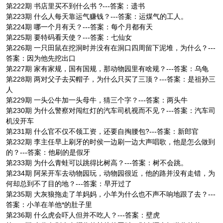
第222期 书店里买不到什么书 ?---答案：遗书
第223期 什么人每天靠运气赚钱？---答案：运煤气的工人。
第224期 哪一个月有天？---答案：每个月都有天
第225期 要特码看天使？---答案：七仙女
第226期 一只田鼠在挖洞时并没有在洞口四周留下泥堆，为什么？---
答案：因为他先挖出口
第227期 家有家规，国有国规，那动物园里有啥规？---答案：乌龟
第228期 两对父子去买帽子，为什么只买了三顶？---答案：是祖孙三
人
第229期 一头公牛加一头母牛，猜三个字？---答案：两头牛
第230期 为什么警察对闯红灯的汽车司机视而不见？---答案：汽车司
机没开车
第231期 什么官不仅不领工资，还要自掏腰包?---答案：新郎官
第232期 李主任早上刷牙的时侯一边刷一边大声唱歌，他是怎么做到
的？---答案：他刷的是假牙
第233期 为什么青蛙可以跳得比树高？---答案：树不会跳。
第234期 阿呆开车去动物园玩，动物园很近，他的路并没有走错，为
何却总到不了目的地？---答案：早开过了
第235期 大灰狼拖走了羊妈妈，小羊为什么也不声不响地跟了去？---
答案：小羊在羊他*的肚子里
第236期 什么虎会吓人但并不吃人？---答案：壁虎