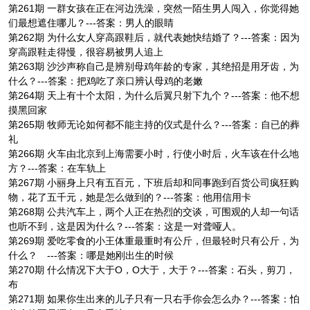
第261期 一群女孩在正在河边洗澡，突然一陌生男人闯入，你觉得她
们最想遮住哪儿？---答案：男人的眼睛
第262期 为什么女人穿高跟鞋后，就代表她快结婚了？---答案：因为
穿高跟鞋走得慢，很容易被男人追上
第263期 沙沙声称自己是辨别母鸡年龄的专家，其绝招是用牙齿，为
什么？---答案：把鸡吃了亲口辨认母鸡的老嫩
第264期 天上有十个太阳，为什么后翼只射下九个？---答案：他不想
摸黑回家
第265期 牧师无论如何都不能主持的仪式是什么？---答案：自已的葬
礼
第266期 火车由北京到上海需要小时，行使小时后，火车该在什么地
方？---答案：在车轨上
第267期 小丽身上只有五百元，下班后却和同事跑到百货公司疯狂购
物，花了五千元，她是怎么做到的？---答案：他用信用卡
第268期 公共汽车上，两个人正在热烈的交谈，可围观的人却一句话
也听不到，这是因为什么？---答案：这是一对聋哑人。
第269期 爱吃零食的小王体重最重时有公斤，但最轻时只有公斤，为
什么？ ---答案：哪是她刚出生的时候
第270期 什么情况下大于O，O大于，大于？---答案：石头，剪刀，
布
第271期 如果你生出来的儿子只有一只右手你会怎么办？---答案：怕