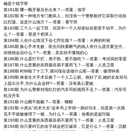
确是个错字呀
第181期 哪一颗牙最后长出来？---答案：假牙
第182期 有一种地方专门教坏人，但没有一个警察敢对它采取行动加
以扫荡。这是什么地方？---答案：看守所
第183期 三个人一起下田，但其中一个人却老站在那里不动手，为什
么？---答案：那是个稻草人
第184期 人在什么情况下会七窍生烟？---答案：火葬的时候
第185期 换心手术失败，医生问快要断气的病人有什么遗言要交代，
你猜他会说什么？?---答案：其实你不懂我的心
第186期 什么蛋打不烂，煮不熟，更不能吃？---答案：考试得的零蛋
第187期 什么贵重的东西最容易不翼而飞？---答案：人造卫星
第188期 时钟敲了十三下,请问现在该做什么呢---答案：修理钟表
第189期 林老生大手术后换了一个人工心脏。病好了后,她的女友却马
上提出分手,为什么会这样?---答案：没有真心爱她
第190期 为什么警察对闯红灯的汽车司机视而不见？---答案：汽车司
机没开车
第191期 什么帽不能戴 ?---答案：螺帽
第192期 小虎从“武术大全”这本书上学得一身好功夫，但是第一次路
见不平就被修理了一顿，为什么？---答案：他看的是盗印版
第193期 什么贵重的东西最容易不翼而飞？---答案：人造卫星
第194期 你只要叫它的名字就会把它破坏，它是什么？---答案：沉默