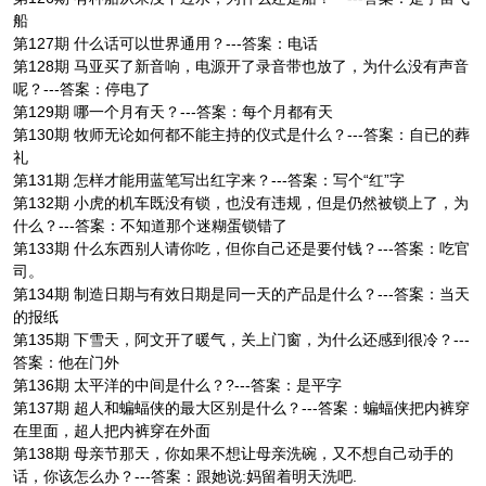
船
第127期 什么话可以世界通用？---答案：电话
第128期 马亚买了新音响，电源开了录音带也放了，为什么没有声音
呢？---答案：停电了
第129期 哪一个月有天？---答案：每个月都有天
第130期 牧师无论如何都不能主持的仪式是什么？---答案：自已的葬
礼
第131期 怎样才能用蓝笔写出红字来？---答案：写个“红”字
第132期 小虎的机车既没有锁，也没有违规，但是仍然被锁上了，为
什么？---答案：不知道那个迷糊蛋锁错了
第133期 什么东西别人请你吃，但你自己还是要付钱？---答案：吃官
司。
第134期 制造日期与有效日期是同一天的产品是什么？---答案：当天
的报纸
第135期 下雪天，阿文开了暖气，关上门窗，为什么还感到很冷？---
答案：他在门外
第136期 太平洋的中间是什么？?---答案：是平字
第137期 超人和蝙蝠侠的最大区别是什么？---答案：蝙蝠侠把内裤穿
在里面，超人把内裤穿在外面
第138期 母亲节那天，你如果不想让母亲洗碗，又不想自己动手的
话，你该怎么办？---答案：跟她说:妈留着明天洗吧.