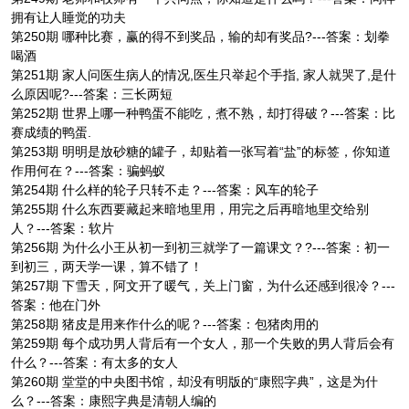
拥有让人睡觉的功夫
第250期 哪种比赛，赢的得不到奖品，输的却有奖品?---答案：划拳
喝酒
第251期 家人问医生病人的情况,医生只举起个手指, 家人就哭了,是什
么原因呢?---答案：三长两短
第252期 世界上哪一种鸭蛋不能吃，煮不熟，却打得破？---答案：比
赛成绩的鸭蛋.
第253期 明明是放砂糖的罐子，却贴着一张写着“盐”的标签，你知道
作用何在？---答案：骗蚂蚁
第254期 什么样的轮子只转不走？---答案：风车的轮子
第255期 什么东西要藏起来暗地里用，用完之后再暗地里交给别
人？---答案：软片
第256期 为什么小王从初一到初三就学了一篇课文？?---答案：初一
到初三，两天学一课，算不错了！
第257期 下雪天，阿文开了暖气，关上门窗，为什么还感到很冷？---
答案：他在门外
第258期 猪皮是用来作什么的呢？---答案：包猪肉用的
第259期 每个成功男人背后有一个女人，那一个失败的男人背后会有
什么？---答案：有太多的女人
第260期 堂堂的中央图书馆，却没有明版的“康熙字典”，这是为什
么？---答案：康熙字典是清朝人编的