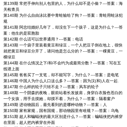
第139期 常把手伸向别人包里的人，为什么却不是小偷？---答案：海
关检查员
第140期 为什么自由泳比赛中青蛙输给了狗？---答案：青蛙用蛙泳犯
规
第141期 阿忠结婚好几年了，却没生下一个孩子，这是为什么？---答
案：他生的是双胞胎
第142期 什么话可以世界通用？---答案：电话
第143期 一个袋子里装着黄豆和绿豆，一个人把豆子倒在地上，很快
就把黄豆和绿豆分开了，请问他是怎么分的？---答案：一棵黄豆，一
棵绿豆
第144期 在什么情况之下/和/不会约为成最简分数？---答案：写在五
线谱上面
第145期 爸爸买了一支笔，却不能写字，为什么？---答案：是电笔
第146期 中国人为什么人口这么多？---答案：因为汉(和)人在一起.
第147期 什么样的轮子只转不走？---答案：风车的轮子
第148期 一个阴森的夜晚，眼前站着长发披肩，身穿白衣脸色苍白的
一个女孩，用手去摸她，却摸不着，为什么？---答案：隔着窗户
第149期 进动物园后，最先看到的是哪种动物？---答案：人
第150期 家有家规，国有国规，那动物园里有啥规？---答案：乌龟
第151期 超人和蝙蝠侠的最大区别是什么？---答案：蝙蝠侠把内裤穿
在里面，超人把内裤穿在外面