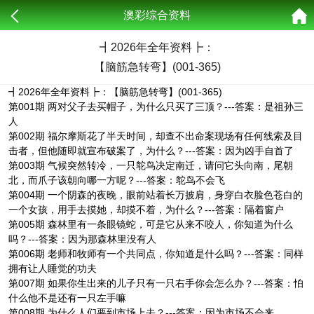
澳彩综合资料
┫
2026年全年资料┣：
【脑筋急转弯】(001-365)
┫2026年全年资料┣：【脑筋急转弯】(001-365)
第001期 两对父子去买帽子，为什么只买了三顶？---答案：是祖孙三
人
第002期 福尔摩斯花了半天时间，却查不出命案现场有任何线索及目
击者，但他随即就宣布破案了，为什么？---答案：因为凶手自首了
第003期 气候突然转冷，一只鸵鸟决定南迁，请问它头向南，尾朝
北，而爪子该朝向哪一方呢？---答案：鸵鸟不会飞
第004期 一个阴森的夜晚，眼前站着长万披肩，身穿白衣脸色苍白的
一个女孩，用手去摸她，却摸不着，为什么？---答案：隔着窗户
第005期 森林里有一条眼镜蛇，可是它从来不咬人，你知道为什么
吗？---答案：因为那森林里没有人
第006期 老师和牧师有一个共同点，你知道是什么吗？---答案：同样
拥有让人睡觉的功夫
第007期 如果你生出来的儿子只有一只右手你会怎么办？---答案：怕
什么他不是还有一只左手嘛
第008期 为什么人们要到市场上去？---答案：因为市场不会来