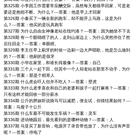
第325期 小李因工作需要常应酬交际，虽然每天都很早回家，可是老
婆还是抱怨不断。为什么？---答案：他是早上才回家
第326期 小秦买了一辆全新的跑车，却不能开上马路，这是为什
么？---答案：他买的是玩具跑车
第327期 为什么自由女神像老站在纽约港？---答案：因为她坐不下去
第328期 有一个眼睛瞎了的人，走到山崖边上，为什么突然停住了然
后往回走？---答案：单眼瞎。
第329期 李主任早上刷牙的时侯一边刷一边大声唱歌，他是怎么做到
的？---答案：他刷的是假牙
第330期 小华在家里，和谁长得最像？---答案：自己
第331期 三个人一起下田，但其中一个人却老站在那里不动手，为什
么？---答案：那是个稻草人
第332期 什么虎会吓人但并不吃人？---答案：壁虎
第333期 为什么老李喜欢和自己的老婆和孩子一起打麻将？---答案：
只有这样才能回收一部分薪水
第334期 公斤的胖妹听说骑马可以减肥，便去试，你猜结果如何？---
答案：马瘦子十公斤
第335期 什么车最不可能发生车祸？---答案：灵车
第336期 进动物园后，最先看到的是哪种动物？---答案：人
第337期 马亚买了新音响，电源开了录音带也放了，为什么没有声音
呢？---答案：停电了