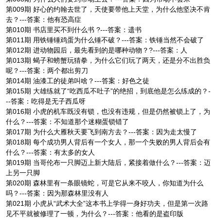
第009期 好心的约翰去世了，天使要带他上天堂，为什么他坚决不肯
去？---答案：他有恐高症
第010期 书店里买不到什么书 ?---答案：遗书
第011期 用铁锤锤鸡蛋为什么锤不破？---答案：铁锤当然不会破了
第012期 进动物园后，最先看到的是哪种动物？?---答案：人
第013期 蝎子和螃蟹玩猜拳，为什么它们玩了两天，还是分不出胜负
呢？---答案：两个都出剪刀
第014期 油漆工的徒弟叫啥？---答案：好色之徒
第015期 大雄练就了“吃西瓜不吐子”的绝招，到底他是怎么练成的？-
--答案：吃得是无子西瓜呀
第016期 小虎的机车既没有锁，也没有违规，但是仍然被锁上了，为
什么？---答案：不知道那个迷糊蛋锁错了
第017期 为什么大雁秋天要飞到南方去？---答案：因为走太慢了
第018期 每个成功男人背后有一个女人，那一个失败的男人背后会有
什么？---答案：有太多的女人
第019期 当哥伦布一只脚迈上新大陆后，紧接着做什么？---答案：迈
上另一只脚
第020期 森林里有一条眼镜蛇，可是它从来不咬人，你知道为什么
吗？---答案：因为那森林里没有人
第021期 小虎从“武术大全”这本书上学得一身好功夫，但是第一次路
见不平就被修理了一顿，为什么？---答案：他看的是盗印版