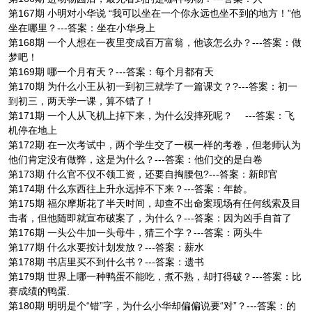
第167期 小明对小华说 “我可以坐在一个你永远也坐不到的地方！”他
坐在哪里？---答案：坐在小华身上
第168期 一个人想在一夜里变成百万富翁，他该怎么办？---答案：做
梦吧！
第169期 哪一个月有天？---答案：每个月都有天
第170期 为什么小王从初一到初三就学了一篇课文？?---答案：初一
到初三，两天学一课，算不错了！
第171期 一个人从飞机上掉下来，为什么没摔死呢？ ---答案：飞
机停在地上
第172期 在一次考试中，两个学生交了一模一样的考卷，但老师认为
他们肯定没有做弊，这是为什么？---答案：他们交的是白卷
第173期 什么官不仅不领工资，还要自掏腰包?---答案：新郎官
第174期 什么东西往上升永远掉不下来？---答案：年龄。
第175期 福尔摩斯花了半天时间，却查不出命案现场有任何线索及目
击者，但他随即就宣布破案了，为什么？---答案：因为凶手自首了
第176期 一头公牛加一头母牛，猜三个字？---答案：两头牛
第177期 什么水要按计划发放？---答案：薪水
第178期 书店里买不到什么书？---答案：遗书
第179期 世界上哪一种鸭蛋不能吃，煮不熟，却打得破？---答案：比
赛成绩的鸭蛋.
第180期 明明是个“错”字，为什么小华却偏偏说要“对”？---答案：的