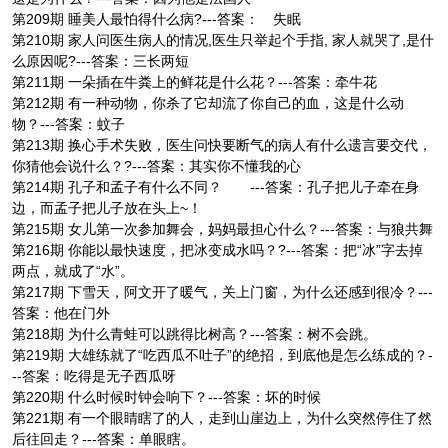
第209期 睡美人最怕得什么病?---答案： 失眠
第210期 家人问医生病人的情况,医生只举起个手指, 家人就哭了,是什
么原因呢?---答案：三长两短
第211期 一朵插在牛粪上的鲜花是什么花？---答案：牵牛花
第212期 有一种动物，你杀了它却流了你自己的血，这是什么动
物？---答案：蚊子
第213期 换心手术失败，医生问快要断气的病人有什么遗言要交代，
你猜他会说什么？?---答案：其实你不懂我的心
第214期 孔子和孟子有什么不同？ ---答案：孔子把儿子牵在身
边，而孟子把儿子放在头上~！
第215期 女儿第一次参加舞会，妈妈最担心什么？---答案：与狼共舞
第216期 你能以最快速度，把冰变成水吗？?---答案：把“冰”字去掉
两点，就成了“水”。
第217期 下雪天，阿文开了暖气，关上门窗，为什么还感到很冷？---
答案：他在门外
第218期 为什么青蛙可以跳得比树高？---答案：树不会跳。
第219期 大雄练就了“吃西瓜不吐子”的绝招，到底他是怎么练成的？-
--答案：吃得是无子西瓜呀
第220期 什么时候时钟会响下？---答案：坏的时候
第221期 有一个眼睛瞎了的人，走到山崖边上，为什么突然停住了然
后往回走？---答案：单眼瞎。