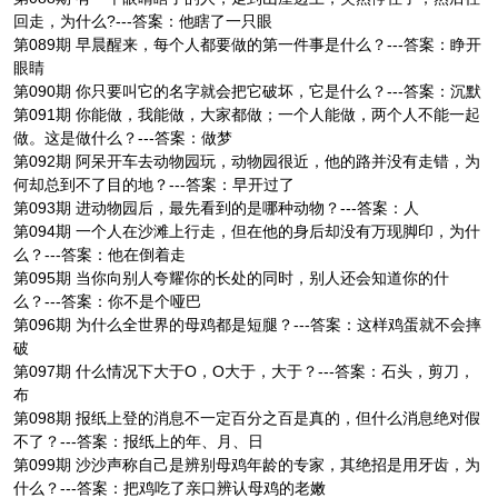
回走，为什么?---答案：他瞎了一只眼
第089期 早晨醒来，每个人都要做的第一件事是什么？---答案：睁开
眼睛
第090期 你只要叫它的名字就会把它破坏，它是什么？---答案：沉默
第091期 你能做，我能做，大家都做；一个人能做，两个人不能一起
做。这是做什么？---答案：做梦
第092期 阿呆开车去动物园玩，动物园很近，他的路并没有走错，为
何却总到不了目的地？---答案：早开过了
第093期 进动物园后，最先看到的是哪种动物？---答案：人
第094期 一个人在沙滩上行走，但在他的身后却没有万现脚印，为什
么？---答案：他在倒着走
第095期 当你向别人夸耀你的长处的同时，别人还会知道你的什
么？---答案：你不是个哑巴
第096期 为什么全世界的母鸡都是短腿？---答案：这样鸡蛋就不会摔
破
第097期 什么情况下大于O，O大于，大于？---答案：石头，剪刀，
布
第098期 报纸上登的消息不一定百分之百是真的，但什么消息绝对假
不了？---答案：报纸上的年、月、日
第099期 沙沙声称自己是辨别母鸡年龄的专家，其绝招是用牙齿，为
什么？---答案：把鸡吃了亲口辨认母鸡的老嫩