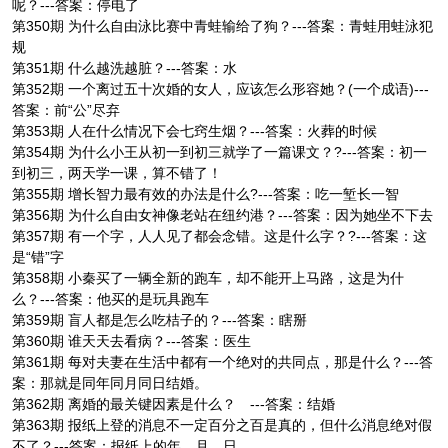
呢？---答案：停电了
第350期 为什么自由泳比赛中青蛙输给了狗？---答案：青蛙用蛙泳犯
规
第351期 什么越洗越脏？---答案：水
第352期 一个离过五十次婚的女人，应该怎么形容她？(一个成语)---
答案：前“公”尽弃
第353期 人在什么情况下会七窍生烟？---答案：火葬的时候
第354期 为什么小王从初一到初三就学了一篇课文？?---答案：初一
到初三，两天学一课，算不错了！
第355期 增长智力最有效的办法是什么?---答案：吃一堑长一智
第356期 为什么自由女神像老站在纽约港？---答案：因为她坐不下去
第357期 有一个字，人人见了都会念错。这是什么字？?---答案：这
是“错”字
第358期 小秦买了一辆全新的跑车，却不能开上马路，这是为什
么？---答案：他买的是玩具跑车
第359期 盲人都是怎么吃桔子的？---答案：瞎掰
第360期 谁天天去看病？---答案：医生
第361期 每对夫妻在生活中都有一个绝对的共同点，那是什么？---答
案：那就是同年同月同日结婚。
第362期 离婚的最关键因素是什么？ ---答案：结婚
第363期 报纸上登的消息不一定百分之百是真的，但什么消息绝对假
不了？---答案：报纸上的年、月、日