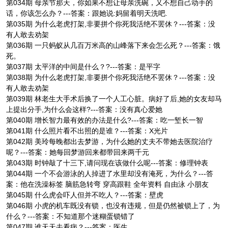
第034期 母亲节那天，你如果不想让母亲洗碗，又不想自己动手的
话，你该怎么办？---答案：跟她说:妈留着明天洗吧.
第035期 为什么老虎打架,非要拼个你死我活绝不罢休？---答案：没
有人敢去劝架
第036期 一只蚂蚁从几百万米高的山峰落下来会怎么死？---答案：饿
死。
第037期 太平洋的中间是什么？?---答案：是平字
第038期 为什么老虎打架,非要拼个你死我活绝不罢休？---答案：没
有人敢去劝架
第039期 林老生大手术后换了一个人工心脏。病好了后,她的女友却马
上提出分手,为什么会这样?---答案：没有真心爱她
第040期 增长智力最有效的办法是什么?---答案：吃一堑长一智
第041期 什么照片看不出照的是谁？---答案：X光片
第042期 美玲每晚都出去梦游，为什么她的丈夫不带她去医院治疗
呢？---答案：她每回梦游回来都带回来两千元
第043期 时钟敲了十三下,请问现在该做什么呢---答案：修理钟表
第044期 一个不会游泳的人掉进了水里却没有淹死，为什么？---答
案：他在洗澡标签 脑筋急转弯 穿高跟鞋 全年资料 自由泳 小朋友
第045期 什么虎会吓人但并不吃人？---答案：壁虎
第046期 小虎的机车既没有锁，也没有违规，但是仍然被锁上了，为
什么？---答案：不知道那个迷糊蛋锁错了
第047期 谁天天去看病？---答案：医生