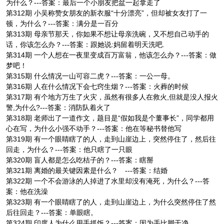
为什么？---答案：最后一个小朋友把盆一起拿走了
第312期 小吴称赞女朋友的新衣服“十分漂亮”，但却被女友打了一
顿，为什么？---答案：满分是一百分
第313期 母亲节那天，你如果不想让母亲洗碗，又不想自己动手的
话，你该怎么办？---答案：跟她说:妈留着明天洗吧.
第314期 一个人想在一夜里变成百万富翁，他该怎么办？---答案：做
梦吧！
第315期 什么情况一山可容二虎？---答案：一公一母。
第316期 人在什么情况下会七窍生烟？---答案：火葬的时候
第317期 有个地方万生了火灾，虽然有很多人在救火,但就是没人报火
警,为什么?---答案：消防队着火了
第318期 老师出了一道作文，题目是“假如我是个董事长”，同学都用
心在写，为什么小强不动手？---答案：他在等秘书替他写
第319期 有一个眼睛瞎了的人，走到山崖边上，突然停住了，然后往
回走，为什么？---答案：他只瞎了一只眼
第320期 盲人都是怎么吃桔子的？---答案：瞎掰
第321期 离婚的最关键因素是什么？ ---答案：结婚
第322期 一个不会游泳的人掉进了水里却没有淹死，为什么？---答
案：他在洗澡
第323期 有一个眼睛瞎了的人，走到山崖边上，为什么突然停住了然
后往回走？---答案：单眼瞎。
第324期 印度人为什么用手抓饭？---答案：因为手比脚干净