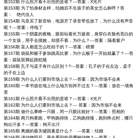
第152期 什么照片看不出照的是谁？---答案：X光片
第153期 为了怕身材走样，结婚后不生孩子的美女怎么称呼？答
案： 绝代佳人
第154期 马亚买了新音响，电源开了录音带也放了，为什么没有声音
呢？---答案：停电了
第155期 一个阴森的夜晚，眼前站着长万披肩，身穿白衣脸色苍白的
一个女孩，用手去摸她，却摸不着，为什么？---答案：隔着窗户
第156期 盲人都是怎么吃桔子的？---答案：瞎掰
第157期 袋鼠和猴子参加跳高比赛，为什么猴子一开始就赢了？---答
案：袋鼠双脚起跳犯规
第158期 孔子与孟子有什么区别？?---答案：孔子的子在左边，孟子
的子在上边
第159期 为什么人们要到市场上去？---答案：因为市场不会来
第160期 一本书放在地上什么地方你跨不过去？---答案：放在一墙角
里
第161期 什么照片看不出照的是谁？---答案：X光片
第162期 为什么人们要到市场上去？--- 答案：因为市场不会来
第163期 做什么事睁一只眼，闭一只眼比较好？---答案：照相的
第164期 两只狗赛跑，甲狗跑得快，乙狗跑得慢，跑到终点时，哪只
狗出汗多？---答案：狗不出汗
第165期 离婚的最关键因素是什么？ ---答案：结婚
第166期 进动物园后，最先看到的是哪种动物？---答案：人