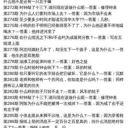
什么他不是还有一只左手嘛
第272期 时钟敲了十三下,请问现在该做什么呢---答案：修理钟表
第273期 为什么人们要到市场上去？---答案：因为市场不会来
第274期 至少要多少时间才能读完清华大学??---答案：几秒。
第275期 小明的肚子明明已经胀得受不了了，为什么他还要不停地猛
喝水？---答案：他掉进河里了
第276期 在什么情况之下/和/不会约为成最简分数？---答案：写在五
线谱上面
第277期 阿忠结婚好几年了，却没生下一个孩子，这是为什么？---答
案：他生的是双胞胎
第278期 油漆工的徒弟叫啥？---答案：好色之徒
第279期 什么时候时钟会响下？---答案：坏的时候
第280期 你只要叫它的名字就会把它破坏，它是什么？---答案：沉默
第281期 老师和牧师有一个共同点，你知道是什么吗？---答案：同样
拥有让人睡觉的功夫
第282期 什么样的轮子只转不走？---答案：风车的轮子
第283期 时钟敲了十三下,请问现在该做什么呢---答案：修理钟表
第284期 阿陈为什么不能把赌博一次戒掉？---答案：因为戒了右手还
有左手呀
第285期 小张走路从来脚不沾地，这是为什么？---答案：因为穿着鞋
第286期 报纸上登的消息不一定百分之百是真的，但什么消息绝对假
不了?---答案：报纸上的年、月、日