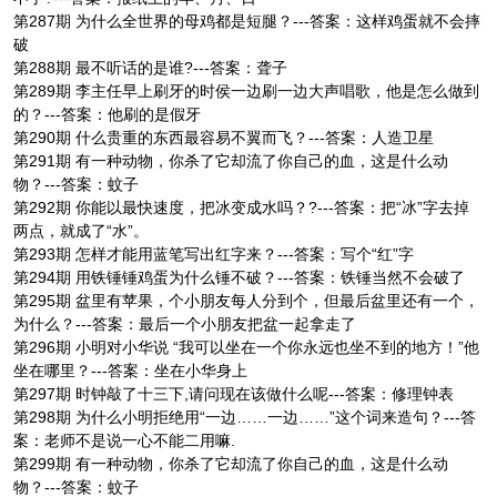
第287期 为什么全世界的母鸡都是短腿？---答案：这样鸡蛋就不会摔
破
第288期 最不听话的是谁?---答案：聋子
第289期 李主任早上刷牙的时侯一边刷一边大声唱歌，他是怎么做到
的？---答案：他刷的是假牙
第290期 什么贵重的东西最容易不翼而飞？---答案：人造卫星
第291期 有一种动物，你杀了它却流了你自己的血，这是什么动
物？---答案：蚊子
第292期 你能以最快速度，把冰变成水吗？?---答案：把“冰”字去掉
两点，就成了“水”。
第293期 怎样才能用蓝笔写出红字来？---答案：写个“红”字
第294期 用铁锤锤鸡蛋为什么锤不破？---答案：铁锤当然不会破了
第295期 盆里有苹果，个小朋友每人分到个，但最后盆里还有一个，
为什么？---答案：最后一个小朋友把盆一起拿走了
第296期 小明对小华说 “我可以坐在一个你永远也坐不到的地方！”他
坐在哪里？---答案：坐在小华身上
第297期 时钟敲了十三下,请问现在该做什么呢---答案：修理钟表
第298期 为什么小明拒绝用“一边……一边……”这个词来造句？---答
案：老师不是说一心不能二用嘛.
第299期 有一种动物，你杀了它却流了你自己的血，这是什么动
物？---答案：蚊子