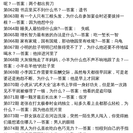
呢？---答案：两个都出剪刀
第062期 书店里买不到什么书？---答案：遗书
第063期 有一个人只有三根头发，为什么在参加宴会时还要拔掉一
根？---答案：因为他想中分
第064期 睡美人最怕得什么病?---答案： 失眠
第065期 增长智力最有效的办法是什么?---答案：吃一堑长一智
第066期 家有家规，国有国规，那动物园里有啥规?---答案：乌龟
第067期 小明的肚子明明已经胀得受不了了，为什么他还要不停地猛
喝水？---答案：他掉进河里了
第068期 大灰狼拖走了羊妈妈，小羊为什么也不声不响地跟了去？---
答案：小羊在羊他*的肚子里
第069期 小李因工作需要常应酬交际，虽然每天都很早回家，可是老
婆还是抱怨不断。为什么？---答案：他是早上才回家
第070期 小虎从“武术大全”这本书上学得一身好功夫，但是第一次路
见不平就被修理了一顿，为什么？---答案：他看的是盗印版
第071期 哪一颗牙最后长出来？---答案：假牙
第072期 老张在打太极拳时金鸡独立，站多久看上去都那么轻松，为
什么？---答案：因为他在照片里
第073期 一群女孩在正在河边洗澡，突然一陌生男人闯入，你觉得她
们最想遮住哪儿？---答案：男人的眼睛
第074期 黑人为什么喜欢吃白色巧克力？---答案：怕咬到自己的手指