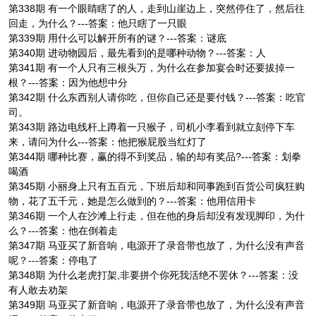
第338期 有一个眼睛瞎了的人，走到山崖边上，突然停住了，然后往
回走，为什么？---答案：他只瞎了一只眼
第339期 用什么可以解开所有的谜？---答案：谜底
第340期 进动物园后，最先看到的是哪种动物？---答案：人
第341期 有一个人只有三根头万，为什么在参加宴会时还要拔掉一
根？---答案：因为他想中分
第342期 什么东西别人请你吃，但你自己还是要付钱？---答案：吃官
司。
第343期 路边电线杆上蹲着一只猴子，司机小李看到就立刻停下车
来，请问为什么---答案：他把猴屁股当红灯了
第344期 哪种比赛，赢的得不到奖品，输的却有奖品?---答案：划拳
喝酒
第345期 小丽身上只有五百元，下班后却和同事跑到百货公司疯狂购
物，花了五千元，她是怎么做到的？---答案：他用信用卡
第346期 一个人在沙滩上行走，但在他的身后却没有发现脚印，为什
么？---答案：他在倒着走
第347期 马亚买了新音响，电源开了录音带也放了，为什么没有声音
呢？---答案：停电了
第348期 为什么老虎打架,非要拼个你死我活绝不罢休？---答案：没
有人敢去劝架
第349期 马亚买了新音响，电源开了录音带也放了，为什么没有声音