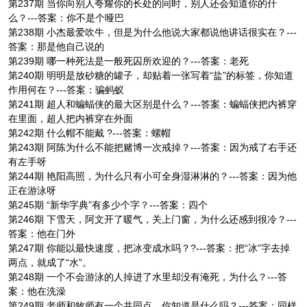
第237期 当你向别人夸耀你的长处的同时，别人还会知道你的什
么？---答案：你不是个哑巴
第238期 小杰最爱吹牛，但是为什么他说大家都说他讲话很实在？---
答案：那是他自己说的
第239期 哪一种死法是一般死囚所欢迎的？---答案：老死
第240期 明明是放砂糖的罐子，却贴着一张写着“盐”的标签，你知道
作用何在？---答案：骗蚂蚁
第241期 超人和蝙蝠侠的最大区别是什么？---答案：蝙蝠侠把内裤穿
在里面，超人把内裤穿在外面
第242期 什么帽不能戴 ?---答案：螺帽
第243期 阿陈为什么不能把赌博一次戒掉？---答案：因为戒了右手还
有左手呀
第244期 艳阳高照，为什么只有小可全身湿淋淋的？---答案：因为他
正在游泳呀
第245期 “新华字典”有多少个字？---答案：四个
第246期 下雪天，阿文开了暖气，关上门窗，为什么还感到很冷？---
答案：他在门外
第247期 你能以最快速度，把冰变成水吗？?---答案：把“冰”字去掉
两点，就成了“水”。
第248期 一个不会游泳的人掉进了水里却没有淹死，为什么？---答
案：他在洗澡
第249期 老师和牧师有一个共同点，你知道是什么吗？---答案：同样