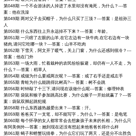
第048期 一个不会游泳的人掉进了水里却没有淹死，为什么？---答
案：他在洗澡
第049期 两对父子去买帽子，为什么只买了三顶？---答案：是祖孙三
人
第050期 什么东西往上升永远掉不下来？---答案：年龄。
第051期 一只瞎了左眼的山羊,在它左边有一块牛肉,在它右边有一块
猪肉,请问它吃哪一块？---答案：山羊不吃肉
第052期 下雪天，阿文开了暖气，关上门窗，为什么还感到很冷？---
答案：他在门外
第053期 一场大雨，忙着栽种的农民纷纷躲避，却仍有一人不走，为
什么？---答案：稻草人
第054期 戒烟为什么要戒两次呢？---答案：戒了右手还是戒左手
第055期 青蛙为什么能跳得比树高?--- 答案：树不会跳
第056期 时钟敲了十三下,请问现在该做什么呢---答案：修理钟表
第057期 袋鼠和猴子参加跳高比赛，为什么猴子一开始就赢了？---答
案：袋鼠双脚起跳犯规
第058期 什么东西越热越爱出来？---答案：汗。
第059期 爸爸买了一支笔，却不能写字，为什么？---答案：是电笔
第060期 每个怀孕的女人都常常会去想象孩子未来的长相，为什么只
有阿美例外---答案：她到现在还没有想起来他爸爸长得什么样
第061期 蝎子和螃蟹玩猜拳，为什么它们玩了两天，还是分不出胜负