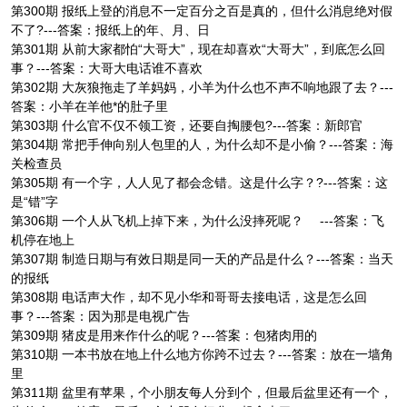
第300期 报纸上登的消息不一定百分之百是真的，但什么消息绝对假
不了?---答案：报纸上的年、月、日
第301期 从前大家都怕“大哥大”，现在却喜欢“大哥大”，到底怎么回
事？---答案：大哥大电话谁不喜欢
第302期 大灰狼拖走了羊妈妈，小羊为什么也不声不响地跟了去？---
答案：小羊在羊他*的肚子里
第303期 什么官不仅不领工资，还要自掏腰包?---答案：新郎官
第304期 常把手伸向别人包里的人，为什么却不是小偷？---答案：海
关检查员
第305期 有一个字，人人见了都会念错。这是什么字？?---答案：这
是“错”字
第306期 一个人从飞机上掉下来，为什么没摔死呢？ ---答案：飞
机停在地上
第307期 制造日期与有效日期是同一天的产品是什么？---答案：当天
的报纸
第308期 电话声大作，却不见小华和哥哥去接电话，这是怎么回
事？---答案：因为那是电视广告
第309期 猪皮是用来作什么的呢？---答案：包猪肉用的
第310期 一本书放在地上什么地方你跨不过去？---答案：放在一墙角
里
第311期 盆里有苹果，个小朋友每人分到个，但最后盆里还有一个，