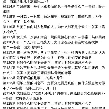
边，而孟子把儿子放在头上~！
第114期 早晨醒来，每个人都要做的第一件事是什么？---答案：睁开
眼睛
第115期 一只鸡，一只鹅，放冰箱里，鸡冻死了，鹅却活着，为什
么？---答案：是企鹅。
第116期 常把手伸向别人包里的人，为什么却不是小偷？---答案：海
关检查员
第117期 女儿第一次参加舞会，妈妈最担心什么？---答案：与狼共舞
第118期 有一个人只有三根头万，为什么在参加宴会时还要拔掉一
根？---答案：因为他想中分
第119期 在一次考试中，两个学生交了一模一样的考卷，但老师认为
他们肯定没有做弊，这是为什么？---答案：他们交的是白卷
第120期 时钟什么时候不会走？---答案：时钟本来就不会走
第121期 沙沙声称自己是辨别母鸡年龄的专家，其绝招是用牙齿，为
什么？---答案：把鸡吃了亲口辨认母鸡的老嫩
第122期 最不听话的是谁?---答案：聋子
第123期 报纸上登的消息不一定百分之百是真的，但什么消息绝对假
不了?---答案：报纸上的年、月、日
第124期 大雄练就了“吃西瓜不吐子”的绝招，到底他是怎么练成的？-
--答案：吃得是无子西瓜呀
第125期 时钟什么时候不会走？---答案：时钟本来就不会走
第126期 有种船从来没下过水，为什么还是船？ ---答案：是宇宙飞