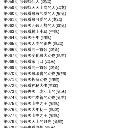
第058期 欲钱找仙人 (虎鸡)
第059期 欲钱找天天上网的人(鸡龙)
第060期 欲钱看最有气质的人(猴兔)
第061期 欲钱看最可爱的人(龙鸡)
第062期 欲钱买无钱无势的人(虎兔)
第063期 欲钱看树上小鸟 (牛鼠)
第064期 欲钱买今年 (狗鼠)
第065期 欲钱买人类的徂先 (鼠鸡)
第066期 欲钱看同一首歌 (虎兔)
第067期 欲钱买变化最大动物(鼠羊)
第068期 欲钱看家门口 (鸡马)
第069期 欲钱看同一首歌 (虎兔)
第070期 欲钱买最珍贵的动物(猴狗)
第071期 欲钱买长命动物 (狗蛇)
第072期 欲钱看神秘大佛(羊虎)
第073期 欲钱去买—统江山的(兔马)
第074期 欲钱买性本善的动物(兔羊)
第075期 欲钱买山中之王 (猴鼠)
第076期 欲钱买大年初一 (鼠虎)
第077期 欲钱买山中之王 (猴鼠)
第078期 欲钱买天上的月亮 (兔蛇)
第079期 欲钱去看电觇 (牛马)