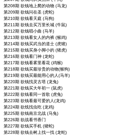
第208期 欲钱地上爬的动物 (马龙)
第209期 欲钱问在圣 (虎蛇)
第210期 欲钱看天庭 (马狗)
第211期 欲钱去买万里长城 (牛鼠)
第212期 欲钱唱小曲 (马羊)
第213期 欲钱看女人的内裤 (猴鸡)
第214期 欲钱买武当的道士 (虎猪)
第215期 欲钱买身小脚小的 (猪虎)
第216期 欲钱看门神 (龙蛇)
第217期 欲钱看雾里看花 (鸡猴)
第218期 欲钱买最珍贵的动物(猴狗)
第219期 欲钱买最能用心的人(马羊)
第220期 欲钱找灵古塔 (龙兔)
第221期 欲钱买大年初一 (鼠虎)
第222期 欲钱看同一首歌 (虎兔)
第223期 欲钱看最可爱的人(龙鸡)
第224期 欲线找虫吃 (龙鸡)
第225期 欲钱南京北战 (马兔)
第226期 欲战看书香门
第227期 欲钱买手机 (猪蛇)
第228期 欲钱去树上找一找 (龙蛇)