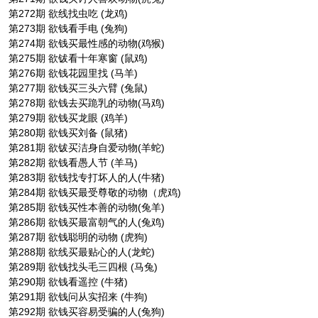
第272期 欲线找虫吃 (龙鸡)
第273期 欲钱看手电 (兔狗)
第274期 欲钱买最性感的动物(鸡猴)
第275期 欲钹看十年寒窗 (鼠鸡)
第276期 欲钱花园里找 (马羊)
第277期 欲钱买三头六臂 (兔鼠)
第278期 欲钱去买跪乳的动物(马鸡)
第279期 欲钱买龙眼 (鸡羊)
第280期 欲钱买刘备 (鼠猪)
第281期 欲钹买洁身自爱动物(羊蛇)
第282期 欲钱看愚人节 (羊马)
第283期 欲钱找专打坏人的人(牛猪)
第284期 欲钱买最受尊敬的动物（虎鸡)
第285期 欲钱买性本善的动物(兔羊)
第286期 欲钱买最富朝气的人(兔鸡)
第287期 欲钱聪明的动物 (虎狗)
第288期 欲线买最贴心的人(龙蛇)
第289期 欲钱找头毛三四根 (马兔)
第290期 欲钱看遥控 (牛猪)
第291期 欲钱问从实招来 (牛狗)
第292期 欲钱买容易受骗的人(兔狗)