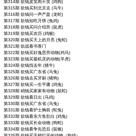
第314期 欲钱皮笑肉不笑 (鸡狗)
第315期 欲钱买到北京去 (马牛)
第316期 欲钱问一声产盘 (龙蛇)
第317期 欲钱知吃月饼 (兔鸡)
第318期 欲钱买问介绍所 (鼠虎)
第319期 欲钱买农历 (鸡猴)
第320期 欲钱买天上的月亮 (兔蛇)
第321期 欲战看书香门
第322期 欲钱买好逸恶劳动物(鸡马)
第323期 欲钱买最机灵的动物(羊虎)
第324期 欲钱找去年 (猪牛)
第325期 欲钱买广东省 (马兔)
第326期 欲钱去买牙刷 (猪狗)
第327期 欲钱买—生平庸 (鸡兔)
第328期 硝钱买家家有动物 (鼠蛇)
第329期 欲钱看日出 (马鸡)
第330期 欲钱买广东省 (马兔)
第331期 欲钱看护士胸前 (蛇兔)
第332期 欲钱看东方鱼肚白 (鸡兔)
第333期 欲钱买长命动物 (狗蛇)
第334期 欲钱看争先恐后 (鼠猴)
第335期 欲钱买无精打采的动物（狗鸡）