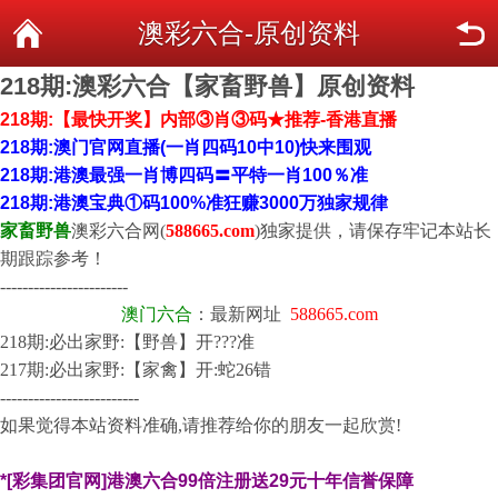
澳彩六合-原创资料
218期:澳彩六合【家畜野兽】原创资料
218期:【最快开奖】内部③肖③码★推荐-香港直播
218期:澳门官网直播(一肖四码10中10)快来围观
218期:港澳最强一肖博四码〓平特一肖100％准
218期:港澳宝典①码100%准狂赚3000万独家规律
家畜野兽
澳彩六合网(
588665.com
)独家提供，请保存牢记本站长
期跟踪参考！
-----------------------
澳门六合
：最新网址
588665.com
218期:必出家野:【野兽】开???准
217期:必出家野:【家禽】开:蛇26错
-------------------------
如果觉得本站资料准确,请推荐给你的朋友一起欣赏!
*[彩集团官网]港澳六合99倍注册送29元十年信誉保障