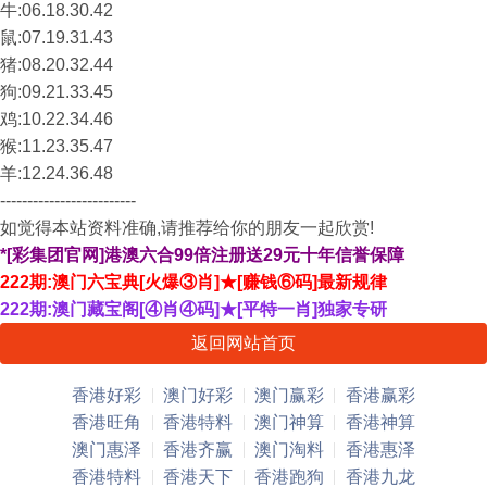
牛:06.18.30.42
鼠:07.19.31.43
猪:08.20.32.44
狗:09.21.33.45
鸡:10.22.34.46
猴:11.23.35.47
羊:12.24.36.48
-------------------------
如觉得本站资料准确,请推荐给你的朋友一起欣赏!
*[彩集团官网]港澳六合99倍注册送29元十年信誉保障
222期:澳门六宝典[火爆③肖]★[赚钱⑥码]最新规律
222期:澳门藏宝阁[④肖④码]★[平特一肖]独家专研
返回网站首页
香港好彩
澳门好彩
澳门赢彩
香港赢彩
香港旺角
香港特料
澳门神算
香港神算
澳门惠泽
香港齐赢
澳门淘料
香港惠泽
香港特料
香港天下
香港跑狗
香港九龙